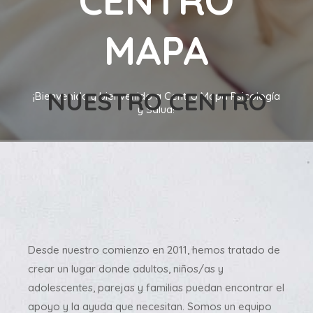
CENTRO
MAPA
NUESTRO CENTRO
¡Bienvenida y bienvenido a Centro Mapa Psicología
y Salud!
Desde nuestro comienzo en 2011, hemos tratado de
crear un lugar donde adultos, niños/as y
adolescentes, parejas y familias puedan encontrar el
apoyo y la ayuda que necesitan. Somos un equipo