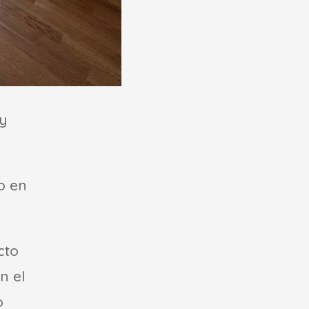
y
o en
cto
n el
o