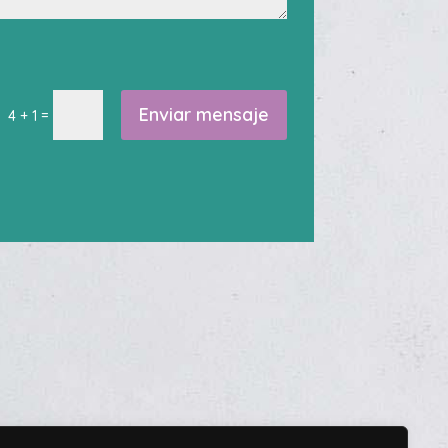
Enviar mensaje
=
4 + 1