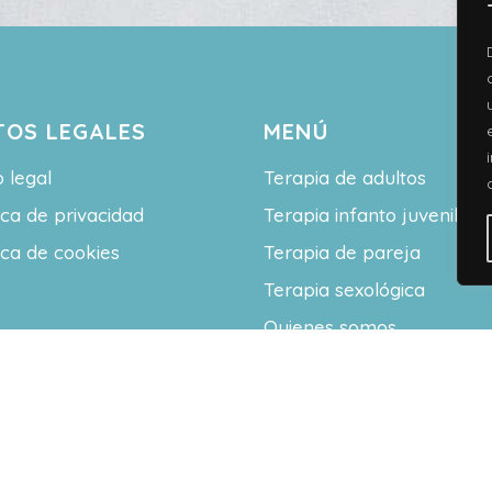
TOS LEGALES
MENÚ
o legal
Terapia de adultos
tica de privacidad
Terapia infanto juvenil
tica de cookies
Terapia de pareja
Terapia sexológica
Quienes somos
Contacto