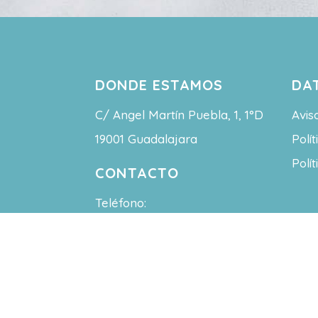
DONDE ESTAMOS
DA
C/ Angel Martín Puebla, 1, 1°D
Avis
19001 Guadalajara
Polí
Polí
CONTACTO
Teléfono:
(+34) 608 338 489
Email:
contacto@centromapa.com