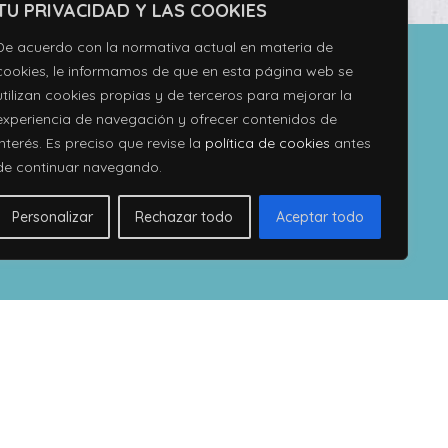
TU PRIVACIDAD Y LAS COOKIES
De acuerdo con la normativa actual en materia de
cookies, le informamos de que en esta página web se
utilizan cookies propias y de terceros para mejorar la
TE LLAMAMOS
experiencia de navegación y ofrecer contenidos de
interés. Es preciso que revise la
política de cookies
antes
de continuar navegando.
RELLENA EL FORMULARIO
Personalizar
Rechazar todo
Aceptar todo